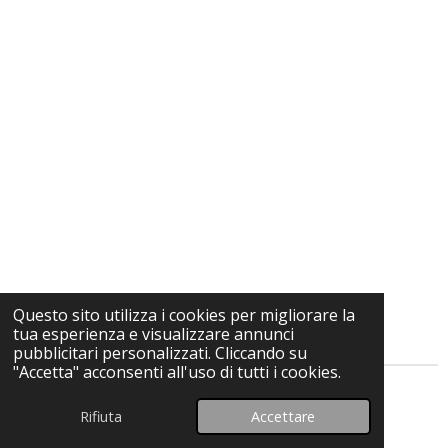
Questo sito utilizza i cookies per migliorare la
tua esperienza e visualizzare annunci
pubblicitari personalizzati. Cliccando su
"Accetta" acconsenti all'uso di tutti i cookies.
© 2024 - 2026 Bicciofilamontevideo
Rifiuta
Accettare
Fornito da
Webador